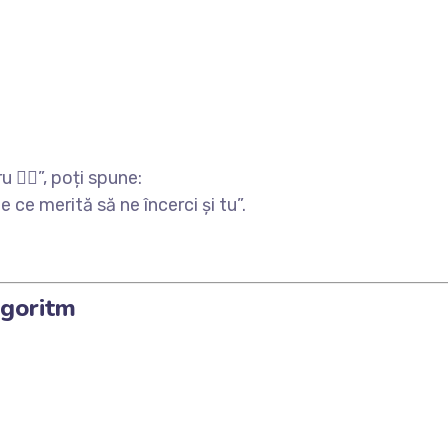
💇‍♀️”, poți spune:
e ce merită să ne încerci și tu”.
lgoritm