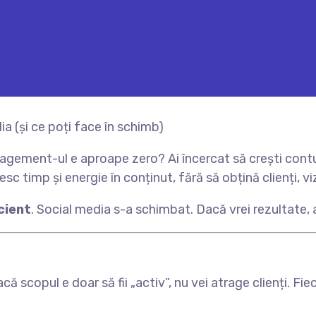
ement-ul e aproape zero? Ai încercat să crești contul 
esc timp și energie în conținut, fără să obțină clienți, vi
cient
. Social media s-a schimbat. Dacă vrei rezultate, 
ă scopul e doar să fii „activ”, nu vei atrage clienți. Fie