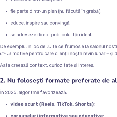
fie parte dintr-un plan (nu făcută în grabă);
educe, inspire sau convingă;
se adreseze direct publicului tău ideal.
De exemplu, în loc de „Uite ce frumos e la salonul nostru 
👉 „3 motive pentru care clienții noștri revin lunar – și d
Asta creează context, curiozitate și interes.
2. Nu folosești formate preferate de a
În 2025, algoritmii favorizează:
video scurt (Reels, TikTok, Shorts)
;
carouseluri informative sau educative
;