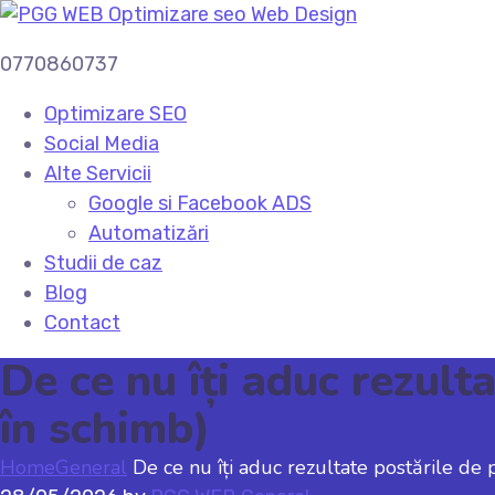
0770860737
Optimizare SEO
Social Media
Alte Servicii
Google si Facebook ADS
Automatizări
Studii de caz
Blog
Contact
De ce nu îți aduc rezulta
în schimb)
Home
General
De ce nu îți aduc rezultate postările de p