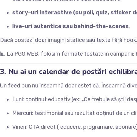
story-uri interactive (cu poll, quiz, sticker d
live-uri autentice sau behind-the-scenes
.
Dacă postezi doar imagini statice sau texte fără hook,
📊 La PGG WEB, folosim formate testate în campanii: Re
3. Nu ai un calendar de postări echilibr
Un feed bun nu înseamnă doar estetică. Înseamnă divers
Luni: conținut educativ (ex: „Ce trebuie să știi des
Miercuri: testimonial sau rezultat obținut de un cl
Vineri: CTA direct (reducere, programare, abonare