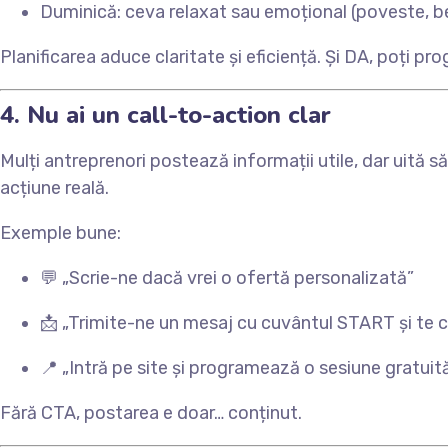
Duminică: ceva relaxat sau emoțional (poveste, b
Planificarea aduce claritate și eficiență. Și DA, poți pr
4. Nu ai un call-to-action clar
Mulți antreprenori postează informații utile, dar uită s
acțiune reală.
Exemple bune:
💬 „Scrie-ne dacă vrei o ofertă personalizată”
📩 „Trimite-ne un mesaj cu cuvântul START și te 
📍 „Intră pe site și programează o sesiune gratui
Fără CTA, postarea e doar… conținut.