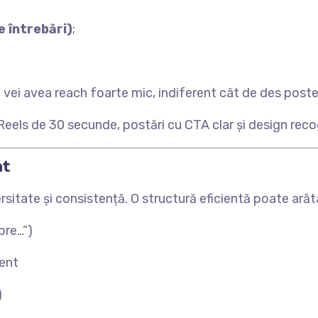
e întrebări)
;
 vei avea reach foarte mic, indiferent cât de des poste
els de 30 secunde, postări cu CTA clar și design recogn
at
itate și consistență. O structură eficientă poate arăt
pre…”)
ient
)