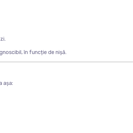
zi.
oscibil, în funcție de nișă.
a așa: