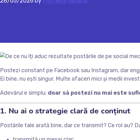
28/05/2026
by
PGG WEB
General
Postezi constant pe Facebook sau Instagram, dar engag
Ei bine, nu ești singur. Multe afaceri mici și medii invest
Adevărul e simplu:
doar să postezi nu mai este sufi
1. Nu ai o strategie clară de conținut
Postările tale arată bine, dar ce transmit? Ce rol au? Dac
transmită un mesaj clar;