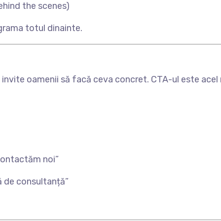
ehind the scenes)
ograma totul dinainte.
ă invite oamenii să facă ceva concret. CTA-ul este acel 
contactăm noi”
tă de consultanță”